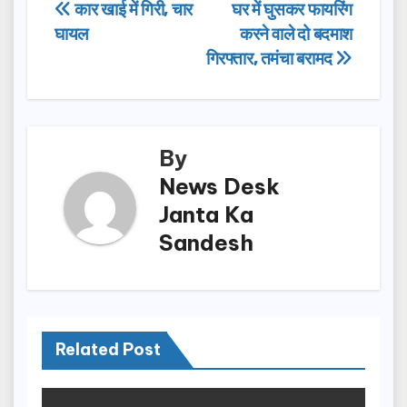
e
o
e
Post
कार खाई में गिरी, चार
घर में घुसकर फायरिंग
b
d
घायल
करने वाले दो बदमाश
navigation
o
o
गिरफ्तार, तमंचा बरामद
o
n
k
By
News Desk
Janta Ka
Sandesh
Related Post