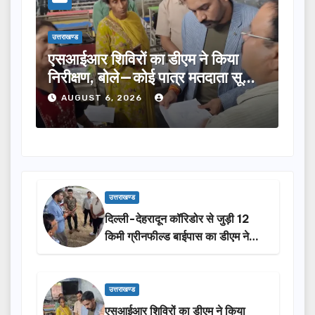
उत्तराखण्ड
उत्तराखण्ड
एसआईआर शिविरों का डीएम ने किया
तीलू रौत
निरीक्षण, बोले—कोई पात्र मतदाता सूची
का चयन, 
से न छूटे…
होंगी सम
AUGUST 6, 2026
AUGUS
उत्तराखण्ड
दिल्ली-देहरादून कॉरिडोर से जुड़ी 12
किमी ग्रीनफील्ड बाईपास का डीएम ने
किया निरीक्षण…
उत्तराखण्ड
एसआईआर शिविरों का डीएम ने किया