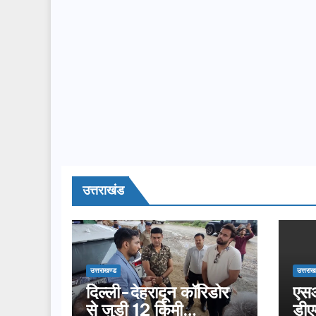
उत्तराखंड
उत्तराखण्ड
उत्तराख
दिल्ली-देहरादून कॉरिडोर
एसआ
से जुड़ी 12 किमी
डीए