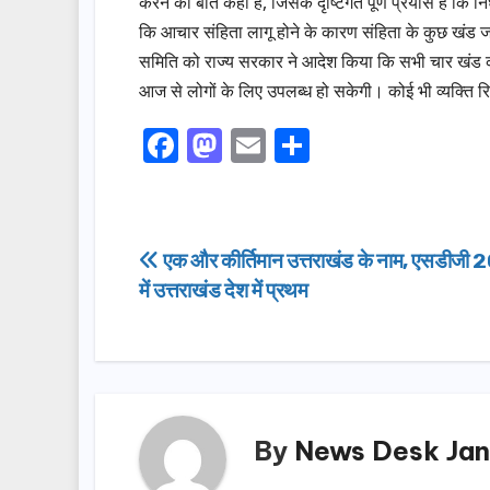
करने की बात कही है, जिसके दृष्टिगत पूर्ण प्रयास है कि नि
कि आचार संहिता लागू होने के कारण संहिता के कुछ खंड जा
समिति को राज्य सरकार ने आदेश किया कि सभी चार खंड की र
आज से लोगों के लिए उपलब्ध हो सकेगी। कोई भी व्यक्ति 
F
M
E
S
a
a
m
h
c
st
ail
ar
e
o
e
Post
एक और कीर्तिमान उत्तराखंड के नाम, एसडीज
b
d
में उत्तराखंड देश में प्रथम
navigation
o
o
o
n
k
By
News Desk Jan