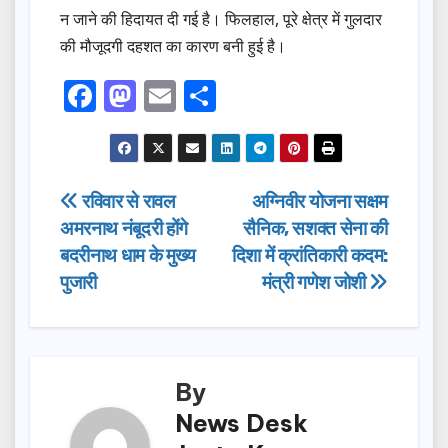
न जाने की हिदायत दी गई है। फिलहाल, पूरे क्षेत्र में गुलदार
की मौजूदगी दहशत का कारण बनी हुई है।
F
M
E
S
a
a
m
h
c
st
ail
ar
e
o
e
Post
रविवार से रावल
अग्निवीर योजना सक्षम
b
d
अमरनाथ नंबूदरी होंगे
सैनिक, सशक्त सेना की
navigation
o
o
बदरीनाथ धाम के मुख्य
दिशा में क्रांतिकारी कदम:
o
n
पुजारी
मंत्री गणेश जोशी
k
By
News Desk