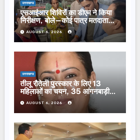
उत्तराखण्ड
एसआईआर शिविरों का डीएम ने किया
निरीक्षण, बोले—कोई पात्र मतदाता
सूची से न छूटे…
AUGUST 6, 2026
उत्तराखण्ड
तीलू रौतेली पुरस्कार के लिए 13
महिलाओं का चयन, 35 आंगनबाड़ी
कार्यकर्तियां भी होंगी सम्मानित…
AUGUST 6, 2026