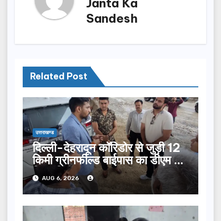
Janta Ka
Sandesh
Related Post
उत्तराखण्ड
दिल्ली-देहरादून कॉरिडोर से जुड़ी 12
किमी ग्रीनफील्ड बाईपास का डीएम ने
किया निरीक्षण…
AUG 6, 2026