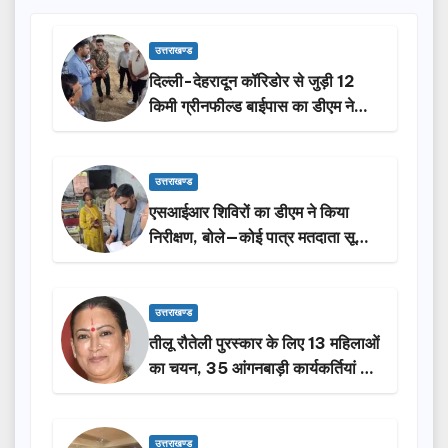
उत्तराखण्ड
दिल्ली-देहरादून कॉरिडोर से जुड़ी 12
किमी ग्रीनफील्ड बाईपास का डीएम ने
किया निरीक्षण…
उत्तराखण्ड
एसआईआर शिविरों का डीएम ने किया
निरीक्षण, बोले—कोई पात्र मतदाता सूची
से न छूटे…
उत्तराखण्ड
तीलू रौतेली पुरस्कार के लिए 13 महिलाओं
का चयन, 35 आंगनबाड़ी कार्यकर्तियां भी
होंगी सम्मानित…
उत्तराखण्ड