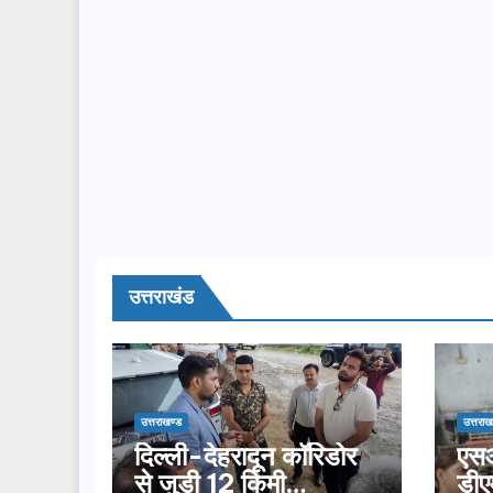
उत्तराखंड
उत्तराखण्ड
उत्तराख
दिल्ली-देहरादून कॉरिडोर
एसआ
से जुड़ी 12 किमी
डीए