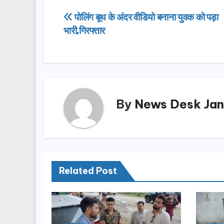
e
o
e
Post
पोलिंग बूथ के अंदर वीडियो बनाना युवक को पड़ा
b
d
भारी,गिरफ्तार
navigation
o
o
o
n
k
By
News Desk Jan
Related Post