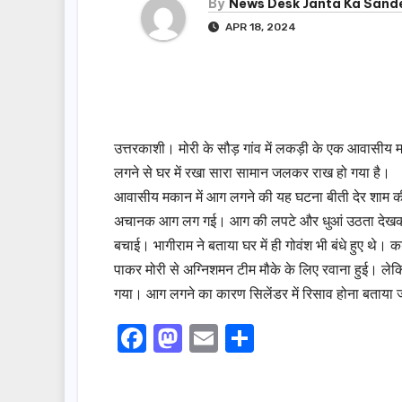
By
News Desk Janta Ka Sand
APR 18, 2024
उत्तरकाशी। मोरी के सौड़ गांव में लकड़ी के एक आवासीय
लगने से घर में रखा सारा सामान जलकर राख हो गया है।
आवासीय मकान में आग लगने की यह घटना बीती देर शाम की ह
अचानक आग लग गई। आग की लपटे और धुआं उठता देखकर ग्
बचाई। भागीराम ने बताया घर में ही गोवंश भी बंधे हुए
पाकर मोरी से अग्निशमन टीम मौके के लिए रवाना हुई। लेक
गया। आग लगने का कारण सिलेंडर में रिसाव होना बताया ज
F
M
E
S
a
a
m
h
c
st
ail
ar