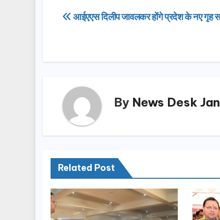
e
o
e
Post
आईएएस दिलीप जावलकर होंगे प्रदेश के नए गृह 
b
d
navigation
o
o
o
n
k
By
News Desk Jan
Related Post