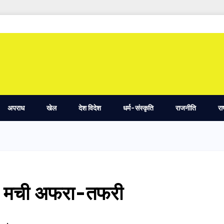
अपराध
खेल
देश विदेश
धर्म-संस्कृति
राजनीति
रा
आग, मची अफरा-तफरी