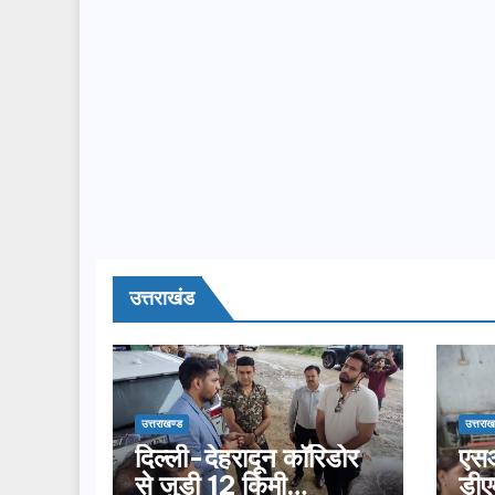
उत्तराखंड
उत्तराखण्ड
उत्तराख
दिल्ली-देहरादून कॉरिडोर
एसआ
से जुड़ी 12 किमी
डीए