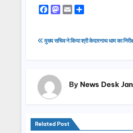
F
M
E
S
a
a
m
h
c
st
ail
ar
e
o
e
Post
मुख्य सचिव ने किया श्री केदारनाथ धाम का निरीक
b
d
navigation
o
o
o
n
k
By
News Desk Jan
Related Post