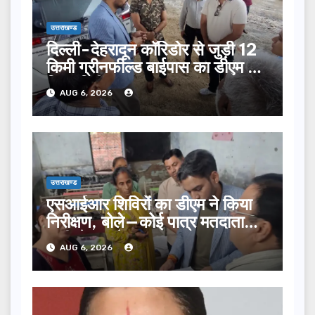
उत्तराखण्ड
दिल्ली-देहरादून कॉरिडोर से जुड़ी 12
किमी ग्रीनफील्ड बाईपास का डीएम ने
किया निरीक्षण…
AUG 6, 2026
उत्तराखण्ड
एसआईआर शिविरों का डीएम ने किया
निरीक्षण, बोले—कोई पात्र मतदाता
सूची से न छूटे…
AUG 6, 2026