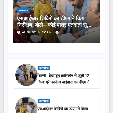
उत्तराखण्ड
 किया
तीलू रौतेली पुरस्कार के लिए 13 महिलाओं
दाता सूची
का चयन, 35 आंगनबाड़ी कार्यकर्तियां भी
होंगी सम्मानित…
AUGUST 6, 2026
उत्तराखण्ड
दिल्ली-देहरादून कॉरिडोर से जुड़ी 12
किमी ग्रीनफील्ड बाईपास का डीएम ने
किया निरीक्षण…
उत्तराखण्ड
एसआईआर शिविरों का डीएम ने किया