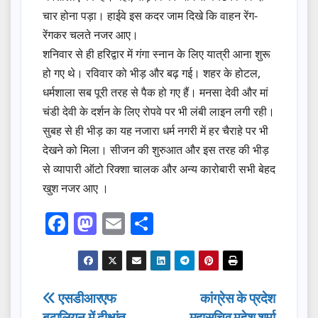
चार होना पड़ा। हाईवे इस कदर जाम दिखे कि वाहन रेंग-
रेंगकर चलते नजर आए।
शनिवार से ही हरिद्वार में गंगा स्नान के लिए यात्री आना शुरू
हो गए थे। रविवार को भीड़ और बढ़ गई। शहर के होटल,
धर्मशाला सब पूरी तरह से पैक हो गए हैं। मनसा देवी और मां
चंडी देवी के दर्शन के लिए रोपवे पर भी लंबी लाइन लगी रही।
सुबह से ही भीड़ का यह नजारा धर्म नगरी में हर चैराहे पर भी
देखने को मिला। सीजन की शुरुआत और इस तरह की भीड़
से व्यापारी ऑटो रिक्शा चालक और अन्य कारोबारी सभी बेहद
खुश नजर आए ।
F
M
E
S
a
a
m
h
c
st
ail
ar
e
o
e
Post
एसडीआरएफ
कांग्रेस के प्रदेश
b
d
बटालियन में दीक्षांत
महासचिव महेश शर्मा