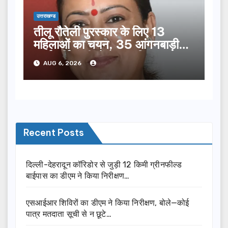
उत्तराखण्ड
तीलू रौतेली पुरस्कार के लिए 13
महिलाओं का चयन, 35 आंगनबाड़ी
कार्यकर्तियां भी होंगी सम्मानित…
AUG 6, 2026
Recent Posts
दिल्ली-देहरादून कॉरिडोर से जुड़ी 12 किमी ग्रीनफील्ड
बाईपास का डीएम ने किया निरीक्षण…
एसआईआर शिविरों का डीएम ने किया निरीक्षण, बोले—कोई
पात्र मतदाता सूची से न छूटे…