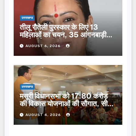
उत्तराखण्ड
तीलू रौतेली पुरस्कार के लिए 13
महिलाओं का चयन, 35 आंगनबाड़ी
कार्यकर्तियां भी होंगी सम्मानित…
AUGUST 6, 2026
उत्तराखण्ड
मसूरी विधानसभा को 17.80 करोड़
की विकास योजनाओं की सौगात, सीएम
धामी ने किया लोकार्पण-शिलान्यास.
AUGUST 4, 2026