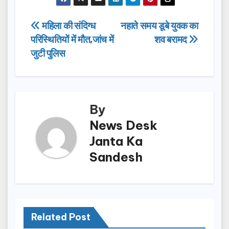
c
st
ail
ar
e
o
e
Post
महिला की संदिग्ध
नहाते समय डूबे युवक का
b
d
परिस्थितियों में मौत,जांच में
शव बरामद
navigation
o
o
जुटी पुलिस
o
n
k
By
News Desk
Janta Ka
Sandesh
Related Post