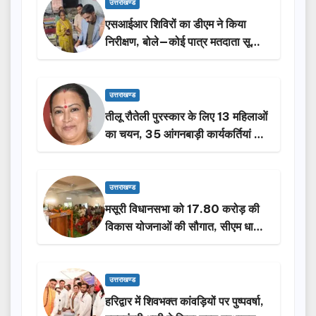
उत्तराखण्ड
एसआईआर शिविरों का डीएम ने किया
निरीक्षण, बोले—कोई पात्र मतदाता सूची
से न छूटे…
उत्तराखण्ड
तीलू रौतेली पुरस्कार के लिए 13 महिलाओं
का चयन, 35 आंगनबाड़ी कार्यकर्तियां भी
होंगी सम्मानित…
उत्तराखण्ड
मसूरी विधानसभा को 17.80 करोड़ की
विकास योजनाओं की सौगात, सीएम धामी
ने किया लोकार्पण-शिलान्यास.
उत्तराखण्ड
हरिद्वार में शिवभक्त कांवड़ियों पर पुष्पवर्षा,