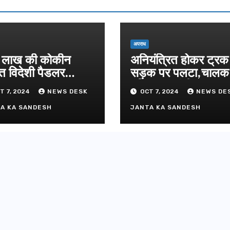
दिल्ली-देहरा
से जुड़ी 12 क
ग्रीनफील्ड ब
AUGUST 6, 
डीएम ने किया
अपराध
लाख की कोकीन
अनियंत्रित होकर ट्रक
त विदेशी पैडलर
सड़क पर पलटा,चाल
तार
परिचालक गंभीर
T 7, 2024
NEWS DESK
OCT 7, 2024
NEWS DE
A KA SANDESH
JANTA KA SANDESH