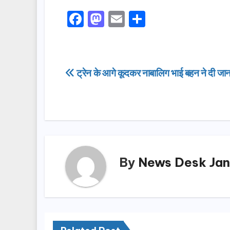
F
M
E
S
a
a
m
h
c
st
ail
ar
e
o
e
Post
ट्रेन के आगे कूदकर नाबालिग भाई बहन ने दी जा
b
d
navigation
o
o
o
n
k
By
News Desk Jan