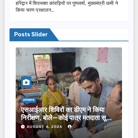
हरिद्वार में शिवभक्त कांवड़ियों पर पुष्पवर्षा, मुख्यमंत्री धामी ने
किया चरण प्रक्षालन…
Posts Slider
उत्तराखण्ड
िविरों का डीएम ने किया
तीलू रौतेली पुरस्कार 
, बोले—कोई पात्र मतदाता सूची
का चयन, 35 आंगनबाड़ी 
े…
होंगी सम्मानित…
 6, 2026
AUGUST 6, 2026