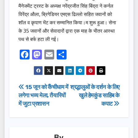
मैनेजमेंट ट्रस्ट के अध्यक्ष नरेंद्रजीत सिंह बिंद्रा ने कर्नल
विरेंद्र औला, ब्रिगेडियर एमएस ढिल्लो सहित जवानों को
शॉल व कृपाण भेंट कर सम्मानित किया।म शुरू हुआ। सेना
के 35 जवानों और सेवादारों द्वारा एक माह के भीतर आस्था
पथ से बर्फ हटा ली गई।
F
M
E
S
a
a
m
h
c
st
ail
ar
e
o
e
Post
15 जून को कैंचीधाम में
श्रद्धालुओं के दर्शन के लिए
b
d
लगेगा भव्य मेला, तैयारियों
खुले हेमकुंड साहिब के
navigation
o
o
में जुटा प्रशासन
कपाट
o
n
k
By