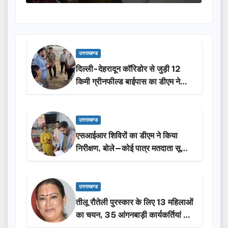
उत्तराखण्ड
दिल्ली-देहरादून कॉरिडोर से जुड़ी 12
किमी ग्रीनफील्ड बाईपास का डीएम ने
किया निरीक्षण…
उत्तराखण्ड
एसआईआर शिविरों का डीएम ने किया
निरीक्षण, बोले—कोई पात्र मतदाता सूची
से न छूटे…
उत्तराखण्ड
तीलू रौतेली पुरस्कार के लिए 13 महिलाओं
का चयन, 35 आंगनबाड़ी कार्यकर्तियां भी
होंगी सम्मानित…