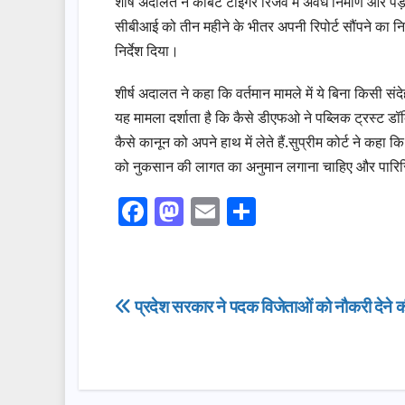
शीर्ष अदालत ने कॉर्बेट टाइगर रिजर्व में अवैध निर्माण और 
सीबीआई को तीन महीने के भीतर अपनी रिपोर्ट सौंपने का न
निर्देश दिया।
शीर्ष अदालत ने कहा कि वर्तमान मामले में ये बिना किसी सं
यह मामला दर्शाता है कि कैसे डीएफओ ने पब्लिक ट्रस्ट डॉ
कैसे कानून को अपने हाथ में लेते हैं.सुप्रीम कोर्ट ने क
को नुकसान की लागत का अनुमान लगाना चाहिए और पारिस्थ
F
M
E
S
a
a
m
h
c
st
ail
ar
e
o
e
Post
प्रदेश सरकार ने पदक विजेताओं को नौकरी देने 
b
d
navigation
o
o
o
n