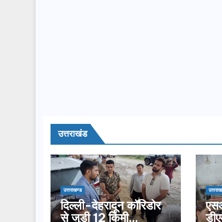
उत्तराखंड
उत्तराखण्ड
उत्तराख
दिल्ली-देहरादून कॉरिडोर
एसआ
से जुड़ी 12 किमी
डीए