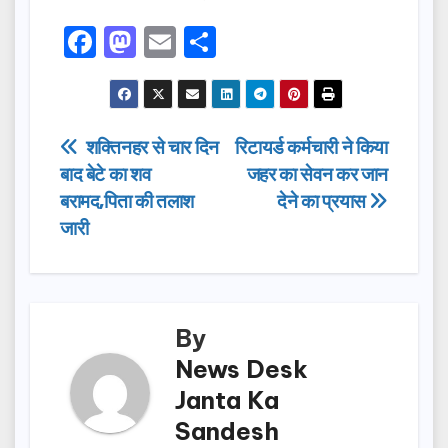
F
M
E
S
a
a
m
h
c
st
ail
ar
e
o
e
Post
शक्तिनहर से चार दिन
रिटायर्ड कर्मचारी ने किया
b
d
बाद बेटे का शव
जहर का सेवन कर जान
navigation
o
o
बरामद,पिता की तलाश
देने का प्रयास
o
n
जारी
k
By
News Desk
Janta Ka
Sandesh