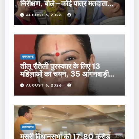
निरीक्षण, बोले—कोई पात्र मतदाता
सूची से न छूटे…
AUGUST 6, 2026
उत्तराखण्ड
तीलू रौतेली पुरस्कार के लिए 13
महिलाओं का चयन, 35 आंगनबाड़ी
कार्यकर्तियां भी होंगी सम्मानित…
AUGUST 6, 2026
उत्तराखण्ड
मसूरी विधानसभा को 17.80 करोड़