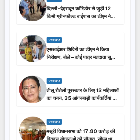
दिल्ली-देहरादून कॉरिडोर से जुड़ी 12
किमी ग्रीनफील्ड बाईपास का डीएम ने
किया निरीक्षण…
उत्तराखण्ड
एसआईआर शिविरों का डीएम ने किया
निरीक्षण, बोले—कोई पात्र मतदाता सूची
से न छूटे…
उत्तराखण्ड
तीलू रौतेली पुरस्कार के लिए 13 महिलाओं
का चयन, 35 आंगनबाड़ी कार्यकर्तियां भी
होंगी सम्मानित…
उत्तराखण्ड
मसूरी विधानसभा को 17.80 करोड़ की
विकास योजनाओं की सौगात, सीएम धामी