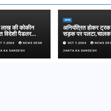
दिल्ली-देहरा
से जुड़ी 12 क
ग्रीनफील्ड ब
AUGUST 6, 
डीएम ने किया
अपराध
लाख की कोकीन
अनियंत्रित होकर ट्रक
त विदेशी पैडलर
सड़क पर पलटा,चाल
तार
परिचालक गंभीर
T 7, 2024
NEWS DESK
OCT 7, 2024
NEWS DE
A KA SANDESH
JANTA KA SANDESH