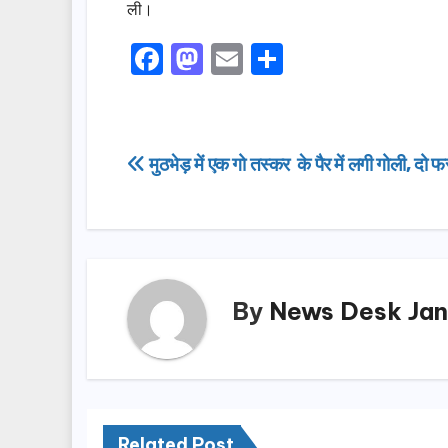
ली।
F
M
E
S
a
a
m
h
c
st
ail
ar
e
o
e
Post
मुठभेड़ में एक गो तस्कर के पैर में लगी गोली, दो फ
b
d
navigation
o
o
o
n
k
By
News Desk Jan
Related Post