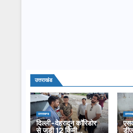
उत्तराखंड
उत्तराखण्ड
उत्तराख
दिल्ली-देहरादून कॉरिडोर
एसआ
से जुड़ी 12 किमी
डीए