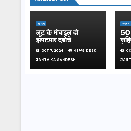
अपराध
अपराध
लूट के मोबाइल दो
50 
झपटमार दबोचे
सहि
गिफ्
OCT 7, 2024
NEWS DESK
OC
JANTA KA SANDESH
JANT