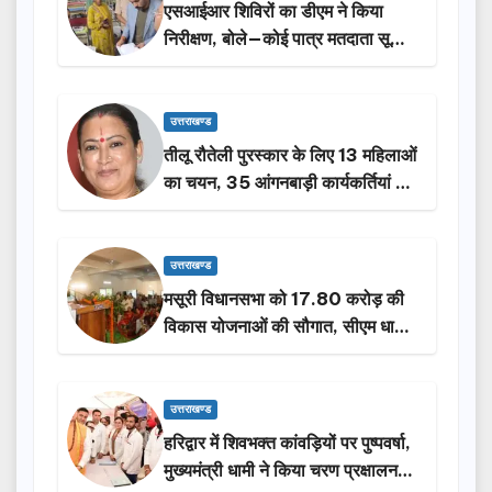
एसआईआर शिविरों का डीएम ने किया
निरीक्षण, बोले—कोई पात्र मतदाता सूची
से न छूटे…
उत्तराखण्ड
तीलू रौतेली पुरस्कार के लिए 13 महिलाओं
का चयन, 35 आंगनबाड़ी कार्यकर्तियां भी
होंगी सम्मानित…
उत्तराखण्ड
मसूरी विधानसभा को 17.80 करोड़ की
विकास योजनाओं की सौगात, सीएम धामी
ने किया लोकार्पण-शिलान्यास.
उत्तराखण्ड
हरिद्वार में शिवभक्त कांवड़ियों पर पुष्पवर्षा,
मुख्यमंत्री धामी ने किया चरण प्रक्षालन…