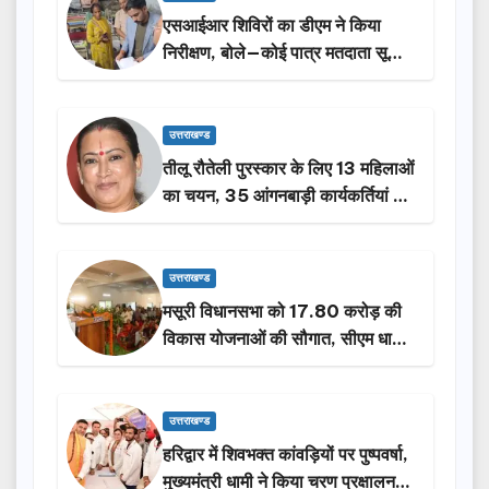
एसआईआर शिविरों का डीएम ने किया
निरीक्षण, बोले—कोई पात्र मतदाता सूची
से न छूटे…
उत्तराखण्ड
तीलू रौतेली पुरस्कार के लिए 13 महिलाओं
का चयन, 35 आंगनबाड़ी कार्यकर्तियां भी
होंगी सम्मानित…
उत्तराखण्ड
मसूरी विधानसभा को 17.80 करोड़ की
विकास योजनाओं की सौगात, सीएम धामी
ने किया लोकार्पण-शिलान्यास.
उत्तराखण्ड
हरिद्वार में शिवभक्त कांवड़ियों पर पुष्पवर्षा,
मुख्यमंत्री धामी ने किया चरण प्रक्षालन…