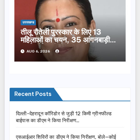
उत्तराखण्ड
तीलू रौतेली पुरस्कार के लिए 13
महिलाओं का चयन, 35 आंगनबाड़ी
कार्यकर्तियां भी होंगी सम्मानित…
AUG 6, 2026
Recent Posts
दिल्ली-देहरादून कॉरिडोर से जुड़ी 12 किमी ग्रीनफील्ड
बाईपास का डीएम ने किया निरीक्षण…
एसआईआर शिविरों का डीएम ने किया निरीक्षण, बोले—कोई