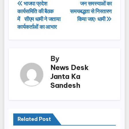
e
o
e
Post
भाजपा प्रदेश
जन समस्याओं का
b
d
कार्यसमिति की बैठक
समयबद्धता से निस्तारण
navigation
o
o
में सीएम धामी ने जताया
किया जाएः धामी
o
n
कार्यकर्ताओं का आभार
k
By
News Desk
Janta Ka
Sandesh
Related Post