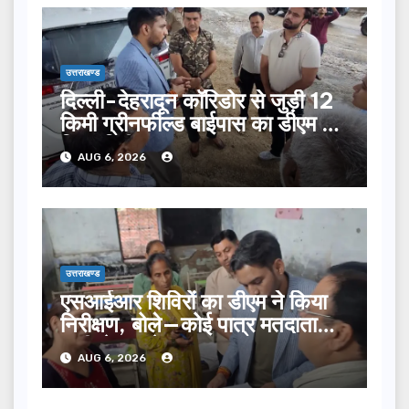
उत्तराखण्ड
दिल्ली-देहरादून कॉरिडोर से जुड़ी 12
किमी ग्रीनफील्ड बाईपास का डीएम ने
किया निरीक्षण…
AUG 6, 2026
उत्तराखण्ड
एसआईआर शिविरों का डीएम ने किया
निरीक्षण, बोले—कोई पात्र मतदाता
सूची से न छूटे…
AUG 6, 2026