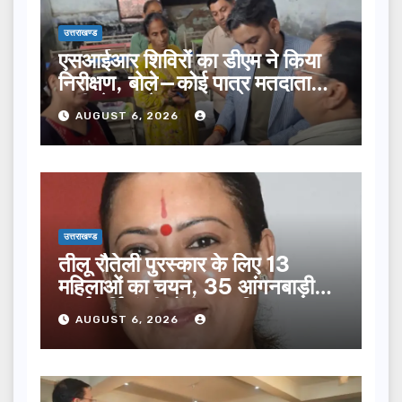
उत्तराखण्ड
एसआईआर शिविरों का डीएम ने किया
निरीक्षण, बोले—कोई पात्र मतदाता
सूची से न छूटे…
AUGUST 6, 2026
उत्तराखण्ड
तीलू रौतेली पुरस्कार के लिए 13
महिलाओं का चयन, 35 आंगनबाड़ी
कार्यकर्तियां भी होंगी सम्मानित…
AUGUST 6, 2026