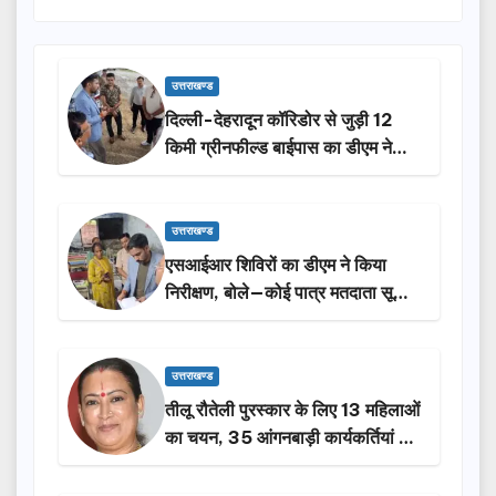
उत्तराखण्ड
दिल्ली-देहरादून कॉरिडोर से जुड़ी 12
किमी ग्रीनफील्ड बाईपास का डीएम ने
किया निरीक्षण…
उत्तराखण्ड
एसआईआर शिविरों का डीएम ने किया
निरीक्षण, बोले—कोई पात्र मतदाता सूची
से न छूटे…
उत्तराखण्ड
तीलू रौतेली पुरस्कार के लिए 13 महिलाओं
का चयन, 35 आंगनबाड़ी कार्यकर्तियां भी
होंगी सम्मानित…