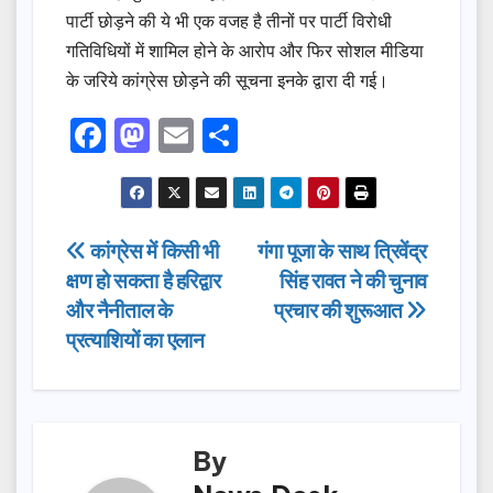
पार्टी छोड़ने की ये भी एक वजह है तीनों पर पार्टी विरोधी
गतिविधियों में शामिल होने के आरोप और फिर सोशल मीडिया
के जरिये कांग्रेस छोड़ने की सूचना इनके द्वारा दी गई।
F
M
E
S
a
a
m
h
c
st
ail
ar
e
o
e
Post
कांग्रेस में किसी भी
गंगा पूजा के साथ त्रिवेंद्र
b
d
क्षण हो सकता है हरिद्वार
सिंह रावत ने की चुनाव
navigation
o
o
और नैनीताल के
प्रचार की शुरूआत
o
n
प्रत्याशियों का एलान
k
By