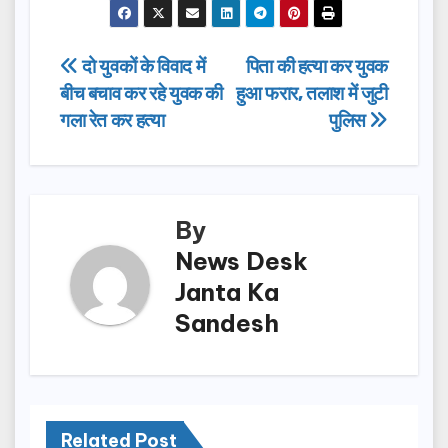
c
st
ail
ar
e
o
e
Post
दो युवकों के विवाद में
पिता की हत्या कर युवक
b
d
बीच बचाव कर रहे युवक की
हुआ फरार, तलाश में जुटी
navigation
o
o
गला रेत कर हत्या
पुलिस
o
n
k
By
News Desk
Janta Ka
Sandesh
Related Post