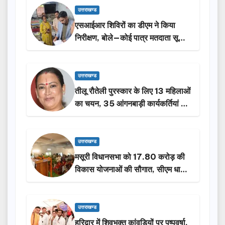
उत्तराखण्ड
एसआईआर शिविरों का डीएम ने किया
निरीक्षण, बोले—कोई पात्र मतदाता सूची
से न छूटे…
उत्तराखण्ड
तीलू रौतेली पुरस्कार के लिए 13 महिलाओं
का चयन, 35 आंगनबाड़ी कार्यकर्तियां भी
होंगी सम्मानित…
उत्तराखण्ड
मसूरी विधानसभा को 17.80 करोड़ की
विकास योजनाओं की सौगात, सीएम धामी
ने किया लोकार्पण-शिलान्यास.
उत्तराखण्ड
हरिद्वार में शिवभक्त कांवड़ियों पर पुष्पवर्षा,