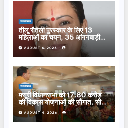
उत्तराखण्ड
तीलू रौतेली पुरस्कार के लिए 13
महिलाओं का चयन, 35 आंगनबाड़ी
कार्यकर्तियां भी होंगी सम्मानित…
AUGUST 6, 2026
उत्तराखण्ड
मसूरी विधानसभा को 17.80 करोड़
की विकास योजनाओं की सौगात, सीएम
धामी ने किया लोकार्पण-शिलान्यास.
AUGUST 4, 2026