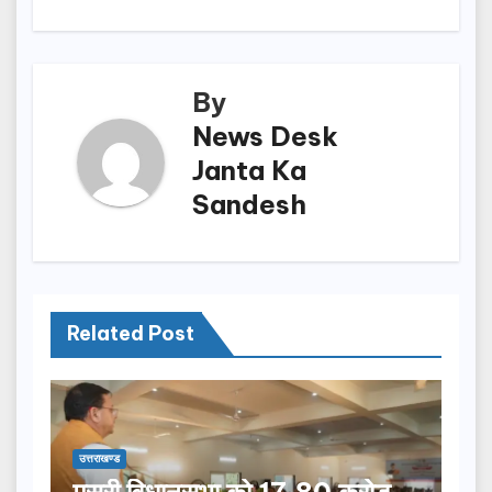
o
n
k
By
News Desk
Janta Ka
Sandesh
Related Post
उत्तराखण्ड