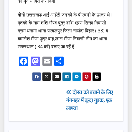
को मृत घोषित कर दिया।
दोनों उत्तराखंड आई आईटी रुड़की के पीएचडी के छात्र थे।
मृतकों के नाम शशि गौरव पुत्र शशि भूषण सिन्हा निवासी
ग्राम धनामा थाना परवलपुर जिला नालंदा बिहार ( 33) व
कमलेश मीणा पुत्र बाबू लाल मीणा निवासी नीम का थाना
राजस्थान ( 34 वर्ष) बताए जा रहें हैं।
F
M
E
S
a
a
m
h
c
st
ail
ar
e
o
e
Post
दोस्त को बचाने के लिए
b
d
गंगनहर में कूदा युवक, एक
navigation
o
o
लापता
o
n
k