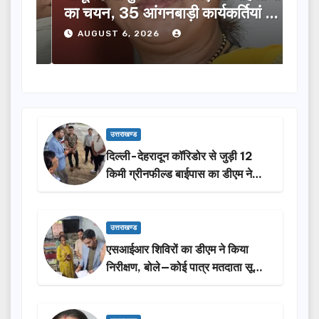
ूची
का चयन, 35 आंगनबाड़ी कार्यकर्तियां भी
विक
होंगी सम्मानित…
ने क
AUGUST 6, 2026
A
उत्तराखण्ड
दिल्ली-देहरादून कॉरिडोर से जुड़ी 12
किमी ग्रीनफील्ड बाईपास का डीएम ने
किया निरीक्षण…
उत्तराखण्ड
एसआईआर शिविरों का डीएम ने किया
निरीक्षण, बोले—कोई पात्र मतदाता सूची
से न छूटे…