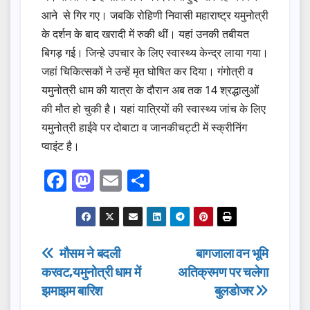
आने से गिर गए। जबकि रोहिणी निवासी महाराष्ट्र यमुनोत्री
के दर्शन के बाद खरादी में रुकी थीं। यहां उनकी तबीयत
बिगड़ गई। जिन्हे उपचार के लिए स्वास्थ्य केन्द्र लाया गया।
जहां चिकित्सकों ने उन्हें मृत घोषित कर दिया। गंगोत्री व
यमुनोत्री धाम की यात्रा के दौरान अब तक 14 श्रद्धालुओं
की मौत हो चुकी है। यहां यात्रियों की स्वास्थ्य जांच के लिए
यमुनोत्री हाईवे पर दोबाटा व जानकीचट्टी में स्क्रीनिंग
प्वाइंट है।
F
M
E
S
a
a
m
h
c
st
ail
ar
e
o
e
Post
मौसम ने बदली
बागजाला वन भूमि
b
d
करवट,यमुनोत्री धाम में
अतिक्रमण पर चलेगा
navigation
o
o
झमाझम बारिश
बुलडोजर