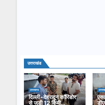
उत्तराखंड
उत्तराखण्ड
उत्तराख
दिल्ली-देहरादून कॉरिडोर
एसआ
से जुड़ी 12 किमी
डीए