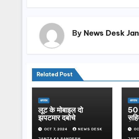
o
n
k
By
News Desk Jan
Related Post
अपराध
अपराध
लूट के मोबाइल दो
50 
झपटमार दबोचे
सहि
गिफ्
OCT 7, 2024
NEWS DESK
OC
JANTA KA SANDESH
JANT