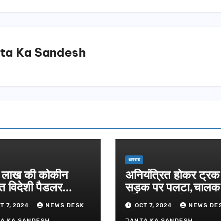
दिल्ली-देहरा
से जुड़ी 12 क
ग्रीनफील्ड ब
AUGUST 6, 
डीएम ने किया
ta Ka Sandesh
अपराध
लाख की कोकीन
अनियंत्रित होकर ट्रक
त विदेशी पैडलर
सड़क पर पलटा,चाल
तार
परिचालक गंभीर
T 7, 2024
NEWS DESK
OCT 7, 2024
NEWS DE
A KA SANDESH
JANTA KA SANDESH