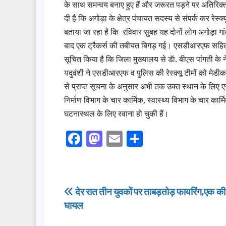
के साथ समन्वय बनाए हुए हैं और जरूरत पड़ने पर अतिरिक्
दी है कि अगोड़ा के क्षेत्र पंचायत सदस्य से संपर्क कर रेस
बताया जा रहा है कि रविवार सुबह यह दोनों लोग अगोड़ा गां
बाद एक ट्रैकर्स की तबीयत बिगड़ गई। एसडीआरएफ सहित अग
सूचित किया है कि जिला मुख्यालय से डॅा. बीएस पांगती के न
यदुवंशी ने एसडीआरएफ व पुलिस की रेस्क्यू टीमों को मेड
से प्राप्त सूचना के अनुसार अभी तक उक्त स्थान के लिए 
निर्माण विभाग के चार कार्मिक, स्वास्थ्य विभाग के चार कार्
घटनास्थल के लिए रवाना हो चुकी हैं।
F
M
E
S
a
a
m
h
c
st
ail
ar
e
o
e
Post
देर रात तीन युवकों पर ताबड़तोड़ फायरिंग,एक की
b
d
घायल
navigation
o
o