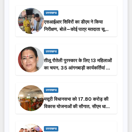
उत्तराखण्ड
एसआईआर शिविरों का डीएम ने किया
निरीक्षण, बोले—कोई पात्र मतदाता सूची
से न छूटे…
उत्तराखण्ड
तीलू रौतेली पुरस्कार के लिए 13 महिलाओं
का चयन, 35 आंगनबाड़ी कार्यकर्तियां भी
होंगी सम्मानित…
उत्तराखण्ड
मसूरी विधानसभा को 17.80 करोड़ की
विकास योजनाओं की सौगात, सीएम धामी
ने किया लोकार्पण-शिलान्यास.
उत्तराखण्ड