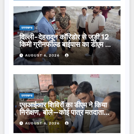
उत्तराखण्ड
दिल्ली-देहरादून कॉरिडोर से जुड़ी 12
किमी ग्रीनफील्ड बाईपास का डीएम ने
किया निरीक्षण…
AUGUST 6, 2026
उत्तराखण्ड
एसआईआर शिविरों का डीएम ने किया
निरीक्षण, बोले—कोई पात्र मतदाता
सूची से न छूटे…
AUGUST 6, 2026