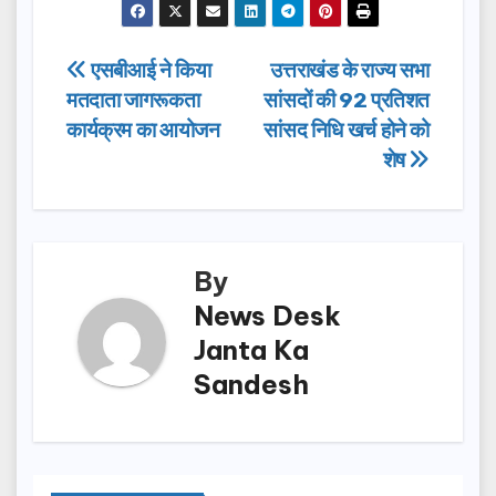
c
st
ail
ar
e
o
e
Post
एसबीआई ने किया
उत्तराखंड के राज्य सभा
b
d
मतदाता जागरूकता
सांसदों की 92 प्रतिशत
navigation
o
o
कार्यक्रम का आयोजन
सांसद निधि खर्च होने को
o
n
शेष
k
By
News Desk
Janta Ka
Sandesh