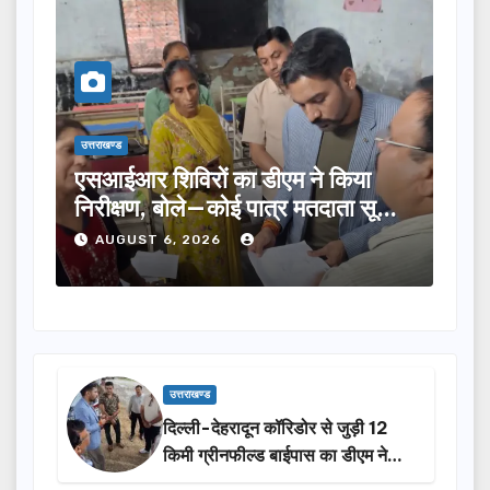
उत्तराखण्ड
किया
तीलू रौतेली पुरस्कार के लिए 13 महिलाओं
ता सूची
का चयन, 35 आंगनबाड़ी कार्यकर्तियां भी
होंगी सम्मानित…
AUGUST 6, 2026
उत्तराखण्ड
दिल्ली-देहरादून कॉरिडोर से जुड़ी 12
किमी ग्रीनफील्ड बाईपास का डीएम ने
किया निरीक्षण…