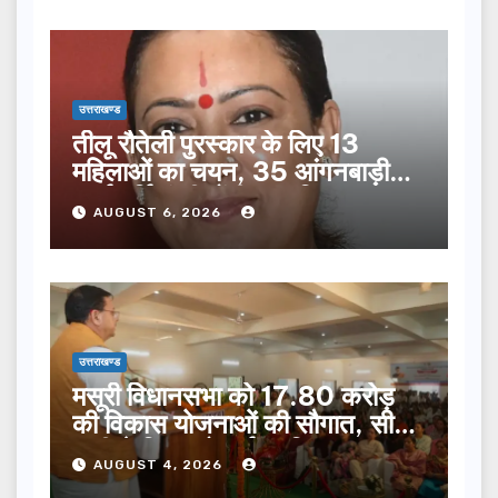
उत्तराखण्ड
तीलू रौतेली पुरस्कार के लिए 13
महिलाओं का चयन, 35 आंगनबाड़ी
कार्यकर्तियां भी होंगी सम्मानित…
AUGUST 6, 2026
उत्तराखण्ड
मसूरी विधानसभा को 17.80 करोड़
की विकास योजनाओं की सौगात, सीएम
धामी ने किया लोकार्पण-शिलान्यास.
AUGUST 4, 2026