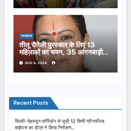
उत्तराखण्ड
तीलू रौतेली पुरस्कार के लिए 13
महिलाओं का चयन, 35 आंगनबाड़ी
कार्यकर्तियां भी होंगी सम्मानित…
AUG 6, 2026
Recent Posts
दिल्ली-देहरादून कॉरिडोर से जुड़ी 12 किमी ग्रीनफील्ड
बाईपास का डीएम ने किया निरीक्षण…