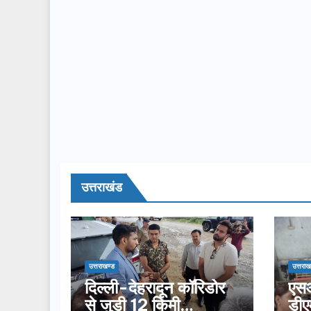
उत्तराखंड
उत्तराखण्ड
उत्तराख
दिल्ली-देहरादून कॉरिडोर
एसआ
से जुड़ी 12 किमी
डीए