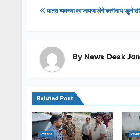
e
o
e
Post
यात्रा व्यवस्था का जायजा लेने बदरीनाथ पहुंचे स
b
d
navigation
o
o
o
n
k
By
News Desk Jan
Related Post
उत्तराखण्ड
उत्तराखण