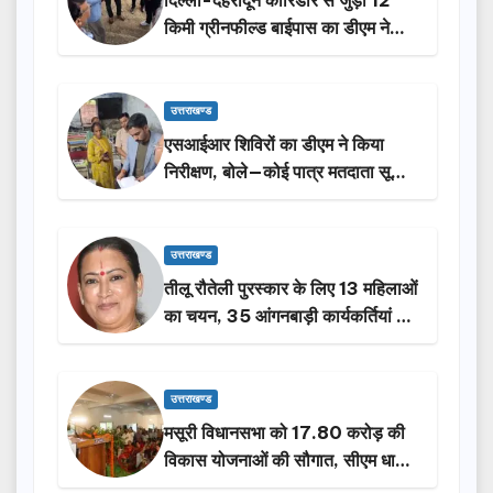
दिल्ली-देहरादून कॉरिडोर से जुड़ी 12
किमी ग्रीनफील्ड बाईपास का डीएम ने
किया निरीक्षण…
उत्तराखण्ड
एसआईआर शिविरों का डीएम ने किया
निरीक्षण, बोले—कोई पात्र मतदाता सूची
से न छूटे…
उत्तराखण्ड
तीलू रौतेली पुरस्कार के लिए 13 महिलाओं
का चयन, 35 आंगनबाड़ी कार्यकर्तियां भी
होंगी सम्मानित…
उत्तराखण्ड
मसूरी विधानसभा को 17.80 करोड़ की
विकास योजनाओं की सौगात, सीएम धामी
ने किया लोकार्पण-शिलान्यास.