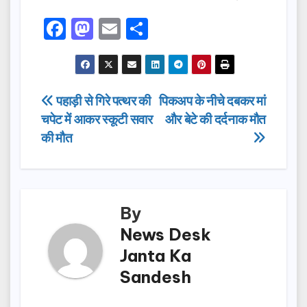
F
M
E
S
a
a
m
h
c
st
ail
ar
e
o
e
Post
पहाड़ी से गिरे पत्थर की
पिकअप के नीचे दबकर मां
b
d
चपेट में आकर स्कूटी सवार
और बेटे की दर्दनाक मौत
navigation
o
o
की मौत
o
n
k
By
News Desk
Janta Ka
Sandesh