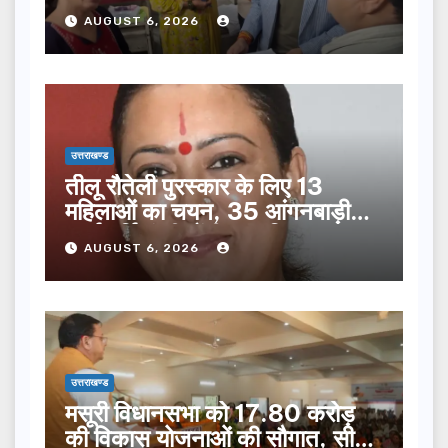
सूची से न छूटे…
AUGUST 6, 2026
उत्तराखण्ड
तीलू रौतेली पुरस्कार के लिए 13
महिलाओं का चयन, 35 आंगनबाड़ी
कार्यकर्तियां भी होंगी सम्मानित…
AUGUST 6, 2026
उत्तराखण्ड
मसूरी विधानसभा को 17.80 करोड़
की विकास योजनाओं की सौगात, सीएम