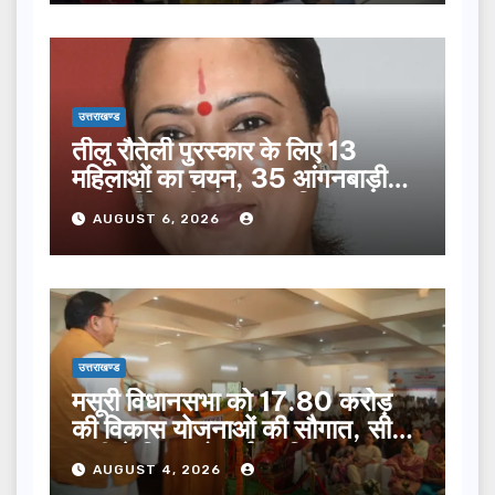
उत्तराखण्ड
तीलू रौतेली पुरस्कार के लिए 13
महिलाओं का चयन, 35 आंगनबाड़ी
कार्यकर्तियां भी होंगी सम्मानित…
AUGUST 6, 2026
उत्तराखण्ड
मसूरी विधानसभा को 17.80 करोड़
की विकास योजनाओं की सौगात, सीएम
धामी ने किया लोकार्पण-शिलान्यास.
AUGUST 4, 2026