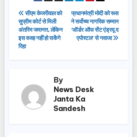
c
st
ail
ar
e
o
e
Post
सीएम केजरीवाल को
प्रधानमंत्री मोदी को रूस
b
d
सुप्रीम कोर्ट से मिली
ने सर्वोच्च नागरिक सम्मान
navigation
o
o
अंतरिम जमानत, लेकिन
‘ऑर्डर ऑफ सेंट एंड्रयू द
o
n
इस वजह नहीं हो सकेंगे
एपोस्टल’ से नवाजा
रिहा
k
By
News Desk
Janta Ka
Sandesh