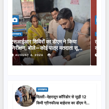
उत्तराखण्ड
उत्तराख
तीलू रौतेली पुरस्कार के लिए 13 महिलाओं
मसू
ूची
का चयन, 35 आंगनबाड़ी कार्यकर्तियां भी
विक
होंगी सम्मानित…
ने 
AUGUST 6, 2026
A
उत्तराखण्ड
दिल्ली-देहरादून कॉरिडोर से जुड़ी 12
किमी ग्रीनफील्ड बाईपास का डीएम ने