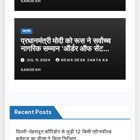
SANDESH
राष्ट्रीय
प्रधानमंत्री मोदी को रूस ने सर्वोच्च
नागरिक सम्मान ‘ऑर्डर ऑफ सेंट
एंड्रयू द एपोस्टल’ से नवाजा
JUL 11, 2024
NEWS DESK JANTA KA
SANDESH
Recent Posts
दिल्ली-देहरादून कॉरिडोर से जुड़ी 12 किमी ग्रीनफील्ड
बाईपास का डीएम ने किया निरीक्षण…