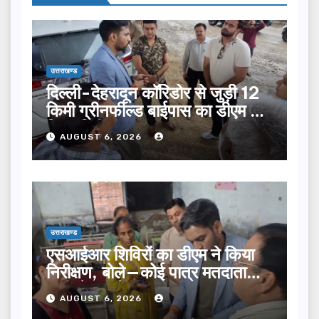
उत्तराखण्ड
दिल्ली-देहरादून कॉरिडोर से जुड़ी 12
किमी ग्रीनफील्ड बाईपास का डीएम ने
किया निरीक्षण…
AUGUST 6, 2026
उत्तराखण्ड
एसआईआर शिविरों का डीएम ने किया
निरीक्षण, बोले—कोई पात्र मतदाता
सूची से न छूटे…
AUGUST 6, 2026