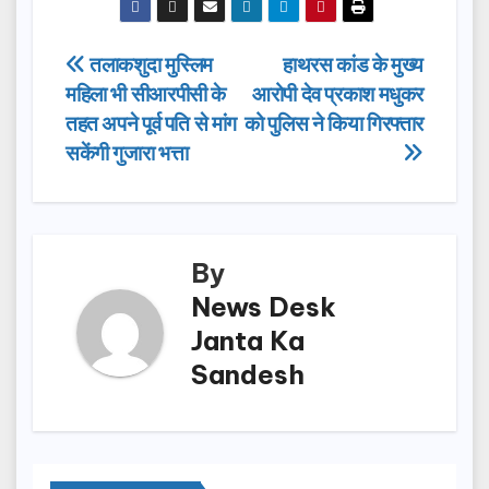
c
st
ail
ar
e
o
e
Post
तलाकशुदा मुस्लिम
हाथरस कांड के मुख्य
b
d
महिला भी सीआरपीसी के
आरोपी देव प्रकाश मधुकर
navigation
o
o
तहत अपने पूर्व पति से मांग
को पुलिस ने किया गिरफ्तार
o
n
सकेंगी गुजारा भत्ता
k
By
News Desk
Janta Ka
Sandesh