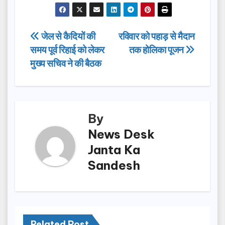
c
st
ail
ar
e
o
e
Post
जेल से कैदियों की
रविवार को पहाड़ से मैदान
b
d
समय पूर्व रिहाई को लेकर
तक होलिका पूजन
navigation
o
o
मुख्य सचिव ने की बैठक
o
n
k
By
News Desk
Janta Ka
Sandesh
Related Post