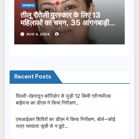
उत्तराखण्ड
तीलू रौतेली पुरस्कार के लिए 13
महिलाओं का चयन, 35 आंगनबाड़ी
कार्यकर्तियां भी होंगी सम्मानित…
AUG 6, 2026
Recent Posts
दिल्ली-देहरादून कॉरिडोर से जुड़ी 12 किमी ग्रीनफील्ड
बाईपास का डीएम ने किया निरीक्षण…
एसआईआर शिविरों का डीएम ने किया निरीक्षण, बोले—कोई
पात्र मतदाता सूची से न छूटे…