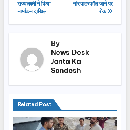
b
d
राज्यलक्ष्मी ने किया
नीर वाटरफॉल जाने पर
navigation
o
o
नामांकन दाखिल
रोक
o
n
k
By
News Desk
Janta Ka
Sandesh
Related Post