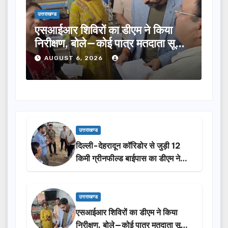
उत्तराखण्ड
उत्तराखण्
एसआईआर शिविरों का डीएम ने किया
तीलू 
निरीक्षण, बोले—कोई पात्र मतदाता सूची
का चय
से न छूटे…
होंगी
AUGUST 6, 2026
AU
उत्तराखण्ड
दिल्ली-देहरादून कॉरिडोर से जुड़ी 12
किमी ग्रीनफील्ड बाईपास का डीएम ने
किया निरीक्षण…
उत्तराखण्ड
एसआईआर शिविरों का डीएम ने किया
निरीक्षण, बोले—कोई पात्र मतदाता सूची