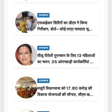
किया निरीक्षण…
उत्तराखण्ड
एसआईआर शिविरों का डीएम ने किया
निरीक्षण, बोले—कोई पात्र मतदाता सूची
से न छूटे…
उत्तराखण्ड
तीलू रौतेली पुरस्कार के लिए 13 महिलाओं
का चयन, 35 आंगनबाड़ी कार्यकर्तियां भी
होंगी सम्मानित…
उत्तराखण्ड
मसूरी विधानसभा को 17.80 करोड़ की
विकास योजनाओं की सौगात, सीएम धामी
ने किया लोकार्पण-शिलान्यास.