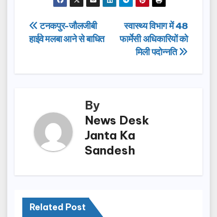
c
st
ail
ar
e
o
e
Post
टनकपुर-जौलजीबी
स्वास्थ्य विभाग में 48
b
d
हाईवे मलबा आने से बाधित
फार्मेसी अधिकारियों को
navigation
o
o
मिली पदोन्नति
o
n
k
By
News Desk
Janta Ka
Sandesh
Related Post