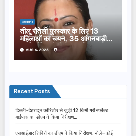
उत्तराखण्ड
तीलू रौतेली पुरस्कार के लिए 13
महिलाओं का चयन, 35 आंगनबाड़ी
कार्यकर्तियां भी होंगी सम्मानित…
AUG 6, 2026
Recent Posts
दिल्ली-देहरादून कॉरिडोर से जुड़ी 12 किमी ग्रीनफील्ड
बाईपास का डीएम ने किया निरीक्षण…
एसआईआर शिविरों का डीएम ने किया निरीक्षण, बोले—कोई