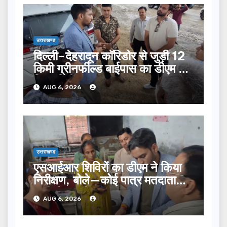
उत्तराखण्ड
दिल्ली-देहरादून कॉरिडोर से जुड़ी 12
किमी ग्रीनफील्ड बाईपास का डीएम ने
किया निरीक्षण…
AUG 6, 2026
उत्तराखण्ड
एसआईआर शिविरों का डीएम ने किया
निरीक्षण, बोले—कोई पात्र मतदाता
सूची से न छूटे…
AUG 6, 2026