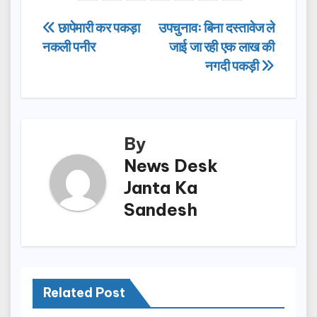
e
o
e
Post
छापेमारी कर पकड़ा
उपचुनावः बिना दस्तावेज ले
b
d
नकली पनीर
जाई जा रही एक लाख की
navigation
o
o
नगदी पकड़ी
o
n
k
By
News Desk
Janta Ka
Sandesh
Related Post