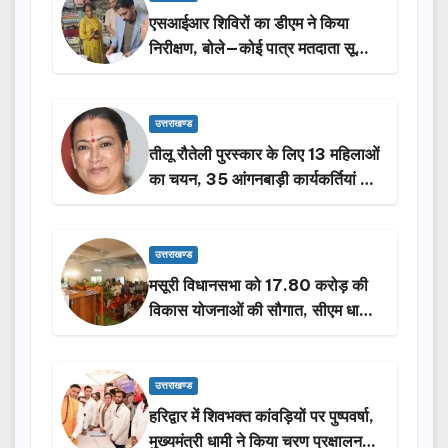
एसआईआर शिविरों का डीएम ने किया
निरीक्षण, बोले—कोई पात्र मतदाता सूची
से न छूटे…
उत्तराखण्ड
तीलू रौतेली पुरस्कार के लिए 13 महिलाओं
का चयन, 35 आंगनबाड़ी कार्यकर्तियां भी
होंगी सम्मानित…
उत्तराखण्ड
मसूरी विधानसभा को 17.80 करोड़ की
विकास योजनाओं की सौगात, सीएम धामी
ने किया लोकार्पण-शिलान्यास.
उत्तराखण्ड
हरिद्वार में शिवभक्त कांवड़ियों पर पुष्पवर्षा,
मुख्यमंत्री धामी ने किया चरण प्रक्षालन…