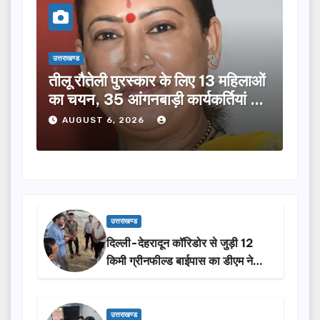
उत्तराखण्ड
उत्तराख
तीलू रौतेली पुरस्कार के लिए 13 महिलाओं
मसू
ूची
का चयन, 35 आंगनबाड़ी कार्यकर्तियां भी
विक
होंगी सम्मानित…
ने क
AUGUST 6, 2026
A
उत्तराखण्ड
दिल्ली-देहरादून कॉरिडोर से जुड़ी 12
किमी ग्रीनफील्ड बाईपास का डीएम ने
किया निरीक्षण…
उत्तराखण्ड