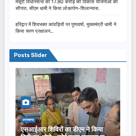
मसूरी विधानसभा को 17.80 करोड़ की विकास योजनाओं की
सौगात, सीएम धामी ने किया लोकार्पण-शिलान्यास.
हरिद्वार में शिवभक्त कांवड़ियों पर पुष्पवर्षा, मुख्यमंत्री धामी ने
किया चरण प्रक्षालन…
Posts Slider
उत्तराखण्ड
उत्तरा
तीलू रौतेली पुरस्कार के लिए 13 महिलाओं
मसू