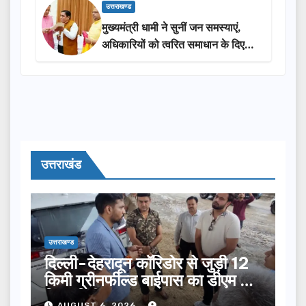
उत्तराखण्ड
मुख्यमंत्री धामी ने सुनीं जन समस्याएं,
अधिकारियों को त्वरित समाधान के दिए
निर्देश
उत्तराखंड
उत्तराखण्ड
दिल्ली-देहरादून कॉरिडोर से जुड़ी 12
किमी ग्रीनफील्ड बाईपास का डीएम ने
किया निरीक्षण…
AUGUST 6, 2026