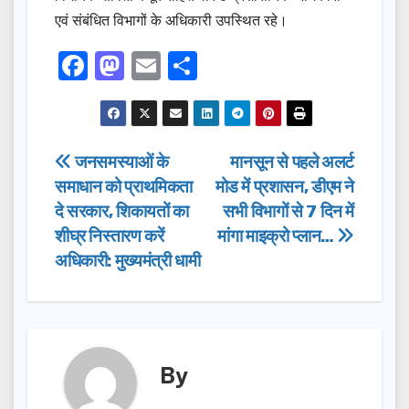
एवं संबंधित विभागों के अधिकारी उपस्थित रहे।
F
M
E
S
a
a
m
h
c
st
ail
ar
e
o
e
Post
जनसमस्याओं के
मानसून से पहले अलर्ट
b
d
समाधान को प्राथमिकता
मोड में प्रशासन, डीएम ने
navigation
o
o
दे सरकार, शिकायतों का
सभी विभागों से 7 दिन में
o
n
शीघ्र निस्तारण करें
मांगा माइक्रो प्लान…
अधिकारी: मुख्यमंत्री धामी
k
By