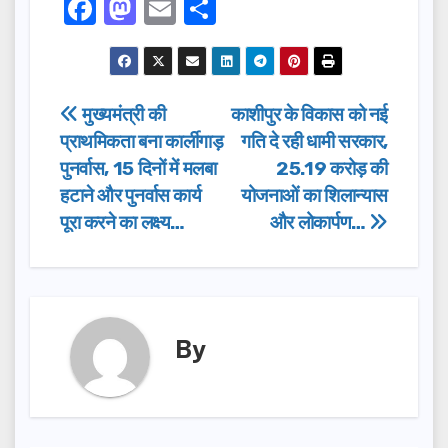
F
M
E
S
a
a
m
h
c
st
ail
ar
e
o
e
Post
मुख्यमंत्री की
काशीपुर के विकास को नई
b
d
प्राथमिकता बना कार्लीगाड़
गति दे रही धामी सरकार,
navigation
o
o
पुनर्वास, 15 दिनों में मलबा
25.19 करोड़ की
o
n
हटाने और पुनर्वास कार्य
योजनाओं का शिलान्यास
पूरा करने का लक्ष्य…
और लोकार्पण…
k
By