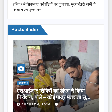
हरिद्वार में शिवभक्त कांवड़ियों पर पुष्पवर्षा, मुख्यमंत्री धामी ने
किया चरण प्रक्षालन…
Posts Slider
उत्तराखण्ड
उत
या
तीलू रौतेली पुरस्कार के लिए 13 महिलाओं
म
 सूची
का चयन, 35 आंगनबाड़ी कार्यकर्तियां भी
व
होंगी सम्मानित…
न
AUGUST 6, 2026