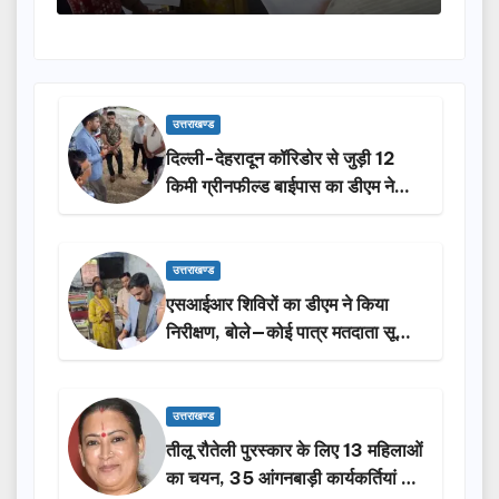
उत्तराखण्ड
दिल्ली-देहरादून कॉरिडोर से जुड़ी 12
किमी ग्रीनफील्ड बाईपास का डीएम ने
किया निरीक्षण…
उत्तराखण्ड
एसआईआर शिविरों का डीएम ने किया
निरीक्षण, बोले—कोई पात्र मतदाता सूची
से न छूटे…
उत्तराखण्ड
तीलू रौतेली पुरस्कार के लिए 13 महिलाओं
का चयन, 35 आंगनबाड़ी कार्यकर्तियां भी