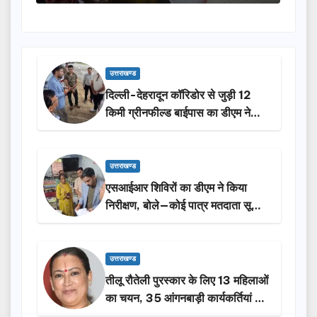
उत्तराखण्ड
दिल्ली-देहरादून कॉरिडोर से जुड़ी 12
किमी ग्रीनफील्ड बाईपास का डीएम ने
किया निरीक्षण…
उत्तराखण्ड
एसआईआर शिविरों का डीएम ने किया
निरीक्षण, बोले—कोई पात्र मतदाता सूची
से न छूटे…
उत्तराखण्ड
तीलू रौतेली पुरस्कार के लिए 13 महिलाओं
का चयन, 35 आंगनबाड़ी कार्यकर्तियां भी
होंगी सम्मानित…