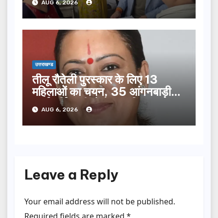
AUG 6, 2026
उत्तराखण्ड
तीलू रौतेली पुरस्कार के लिए 13
महिलाओं का चयन, 35 आंगनबाड़ी
कार्यकर्तियां भी होंगी सम्मानित…
AUG 6, 2026
Leave a Reply
Your email address will not be published.
Required fields are marked
*