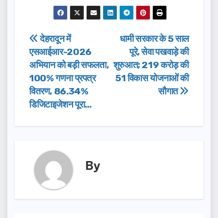
a
a
m
h
c
st
ail
ar
e
o
e
Post
देहरादून में
धामी सरकार के 5 साल
b
d
एसआईआर-2026
पूरे, सेवा पखवाड़े की
navigation
o
o
अभियान को बड़ी सफलता,
शुरुआत; 219 करोड़ की
o
n
100% गणना प्रपत्र
51 विकास योजनाओं की
वितरण, 86.34%
सौगात
k
डिजिटाइजेशन पूरा…
By