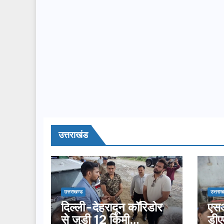
उत्तराखंड
उत्तराखण्ड
उत्तराख
दिल्ली-देहरादून कॉरिडोर
एसआ
से जुड़ी 12 किमी
डीए