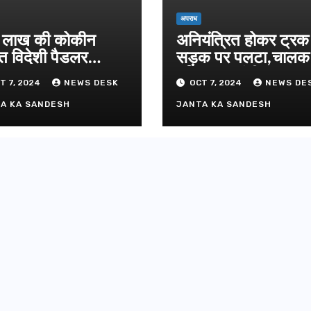
दिल्ली-देहरा
से जुड़ी 12 क
अपराध
ग्रीनफील्ड ब
लाख की कोकीन
अनियंत्रित होकर ट्रक
AUGUST 6, 
डीएम ने किया
त विदेशी पैडलर
सड़क पर पलटा,चाल
तार
परिचालक गंभीर
T 7, 2024
NEWS DESK
OCT 7, 2024
NEWS DE
A KA SANDESH
JANTA KA SANDESH