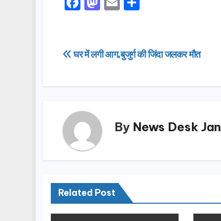
F
M
E
S
a
a
m
h
c
st
ail
ar
e
o
e
Post
घर में लगी आग,बुजुर्ग की जिंदा जलकर मौत
b
d
navigation
o
o
o
n
k
By
News Desk Jan
Related Post