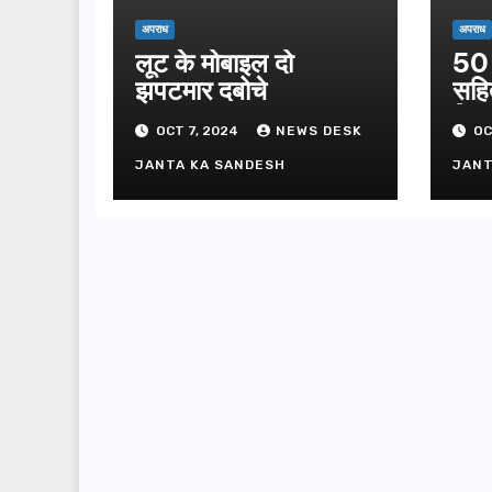
अपराध
अपराध
लूट के मोबाइल दो
50 
झपटमार दबोचे
सहि
गिफ्
OCT 7, 2024
NEWS DESK
OC
JANTA KA SANDESH
JANT