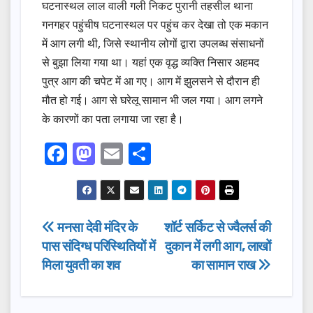
घटनास्थल लाल वाली गली निकट पुरानी तहसील थाना
गनगहर पहुंचीष घटनास्थल पर पहुंच कर देखा तो एक मकान
में आग लगी थी, जिसे स्थानीय लोगों द्वारा उपलब्ध संसाधनों
से बुझा लिया गया था। यहां एक वृद्ध व्यक्ति निसार अहमद
पुत्र आग की चपेट में आ गए। आग में झुलसने से दौरान ही
मौत हो गई। आग से घरेलू सामान भी जल गया। आग लगने
के कारणों का पता लगाया जा रहा है।
F
M
E
S
a
a
m
h
c
st
ail
ar
e
o
e
Post
मनसा देवी मंदिर के
शॉर्ट सर्किट से ज्वैलर्स की
b
d
पास संदिग्ध परिस्थितियों में
दुकान में लगी आग, लाखों
navigation
o
o
मिला युवती का शव
का सामान राख
o
n
k