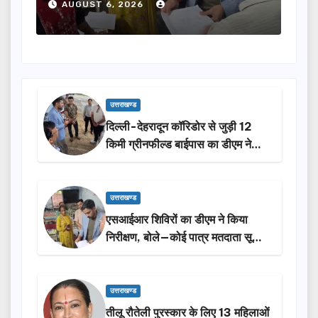
े…
होंगी सम्मानित…
 6, 2026
AUGUST 6, 2026
उत्तराखण्ड
दिल्ली-देहरादून कॉरिडोर से जुड़ी 12
किमी ग्रीनफील्ड बाईपास का डीएम ने
किया निरीक्षण…
उत्तराखण्ड
एसआईआर शिविरों का डीएम ने किया
निरीक्षण, बोले—कोई पात्र मतदाता सूची
से न छूटे…
उत्तराखण्ड
तीलू रौतेली पुरस्कार के लिए 13 महिलाओं