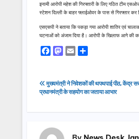
इनामी आरोपी महेश की गिरफ्तारी के लिए गठित टीम एसओजी 
स्टेशन दिल्ली के बाहर फ्लाईओवर के पास से गिरफ्तार कर 
एसएसपी ने बताया कि पकड़ा गया आरोपी शातिर एवं चालाक क
घटनाओं को अंजाम दिया है। आरोपी के खिलाफ आगे की कार
F
M
E
S
a
a
m
h
c
st
ail
ar
e
o
e
Post
मुख्यमंत्री ने निवेशकों की थपथपाई पीठ, केंद्र 
b
d
प्रधानमंत्री के सहयोग का जताया आभार
navigation
o
o
o
n
k
By
News Desk Jan