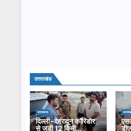
उत्तराखंड
उत्तराखण्ड
उत्तराख
दिल्ली-देहरादून कॉरिडोर
एसआ
से जुड़ी 12 किमी
डीए