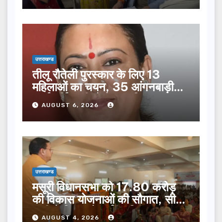
उत्तराखण्ड
तीलू रौतेली पुरस्कार के लिए 13
महिलाओं का चयन, 35 आंगनबाड़ी
कार्यकर्तियां भी होंगी सम्मानित…
AUGUST 6, 2026
उत्तराखण्ड
मसूरी विधानसभा को 17.80 करोड़
की विकास योजनाओं की सौगात, सीएम
धामी ने किया लोकार्पण-शिलान्यास.
AUGUST 4, 2026