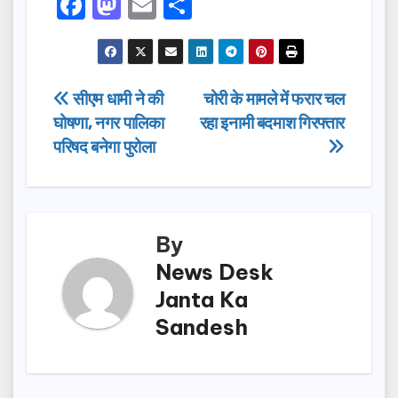
F
M
E
S
a
a
m
h
c
st
ail
ar
e
o
e
Post
सीएम धामी ने की
चोरी के मामले में फरार चल
b
d
घोषणा, नगर पालिका
रहा इनामी बदमाश गिरफ्तार
navigation
o
o
परिषद बनेगा पुरोला
o
n
k
By
News Desk
Janta Ka
Sandesh