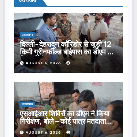
उत्तराखण्ड
दिल्ली-देहरादून कॉरिडोर से जुड़ी 12
किमी ग्रीनफील्ड बाईपास का डीएम ने
किया निरीक्षण…
AUGUST 6, 2026
उत्तराखण्ड
एसआईआर शिविरों का डीएम ने किया
निरीक्षण, बोले—कोई पात्र मतदाता
सूची से न छूटे…
AUGUST 6, 2026