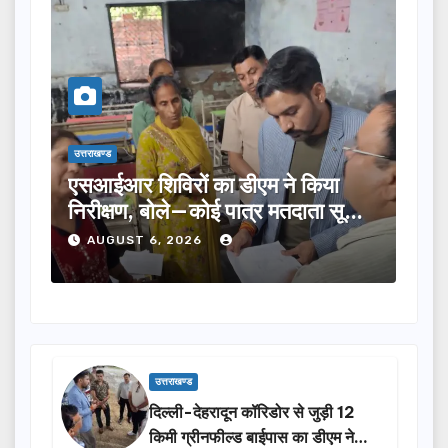
उत्तराखण्ड
एम ने किया
तीलू रौतेली पुरस्कार के लिए 13 महिल
्र मतदाता सूची
का चयन, 35 आंगनबाड़ी कार्यकर्तियां 
होंगी सम्मानित…
AUGUST 6, 2026
उत्तराखण्ड
दिल्ली-देहरादून कॉरिडोर से जुड़ी 12
किमी ग्रीनफील्ड बाईपास का डीएम ने