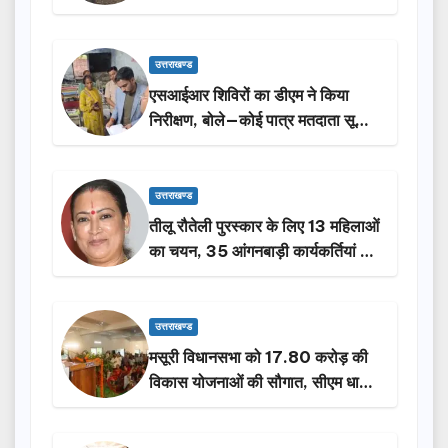
किया निरीक्षण…
उत्तराखण्ड
एसआईआर शिविरों का डीएम ने किया
निरीक्षण, बोले—कोई पात्र मतदाता सूची
से न छूटे…
उत्तराखण्ड
तीलू रौतेली पुरस्कार के लिए 13 महिलाओं
का चयन, 35 आंगनबाड़ी कार्यकर्तियां भी
होंगी सम्मानित…
उत्तराखण्ड
मसूरी विधानसभा को 17.80 करोड़ की
विकास योजनाओं की सौगात, सीएम धामी
ने किया लोकार्पण-शिलान्यास.