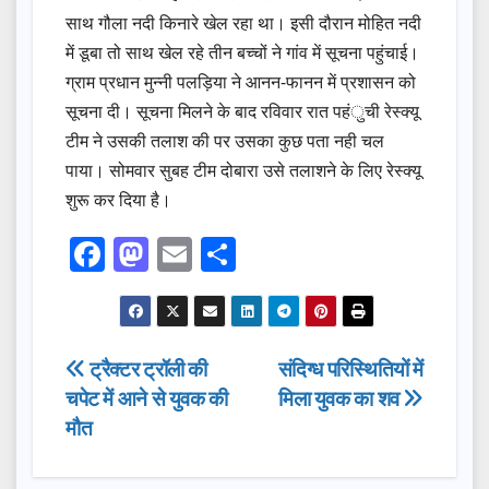
साथ गौला नदी किनारे खेल रहा था। इसी दौरान मोहित नदी
में डूबा तो साथ खेल रहे तीन बच्चों ने गांव में सूचना पहुंचाई।
ग्राम प्रधान मुन्नी पलड़िया ने आनन-फानन में प्रशासन को
सूचना दी। सूचना मिलने के बाद रविवार रात पहंुची रेस्क्यू
टीम ने उसकी तलाश की पर उसका कुछ पता नही चल
पाया। सोमवार सुबह टीम दोबारा उसे तलाशने के लिए रेस्क्यू
शुरू कर दिया है।
F
M
E
S
a
a
m
h
c
st
ail
ar
e
o
e
Post
ट्रैक्टर ट्रॉली की
संदिग्ध परिस्थितियों में
b
d
चपेट में आने से युवक की
मिला युवक का शव
navigation
o
o
मौत
o
n