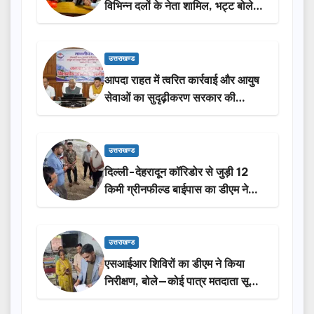
विभिन्न दलों के नेता शामिल, भट्ट बोले-
2027 में जीत की हैट्रिक लगाएगी पार्टी
उत्तराखण्ड
आपदा राहत में त्वरित कार्रवाई और आयुष
सेवाओं का सुदृढ़ीकरण सरकार की
प्राथमिकता: मदन कौशिक
उत्तराखण्ड
दिल्ली-देहरादून कॉरिडोर से जुड़ी 12
किमी ग्रीनफील्ड बाईपास का डीएम ने
किया निरीक्षण…
उत्तराखण्ड
एसआईआर शिविरों का डीएम ने किया
निरीक्षण, बोले—कोई पात्र मतदाता सूची
से न छूटे…