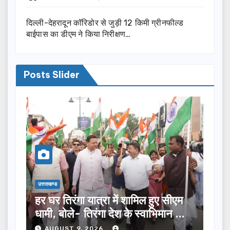
दिल्ली-देहरादून कॉरिडोर से जुड़ी 12 किमी ग्रीनफील्ड
बाईपास का डीएम ने किया निरीक्षण…
Posts Slider
उत्तराखण्ड
उत्तराखण्ड
75
हर घर तिरंगा यात्रा में शामिल हुए सीएम
भाजपा 
धामी, बोले- तिरंगा देश के स्वाभिमान का
विभिन्
प्रतीक
2027 म
AUGUST 9, 2026
AUG