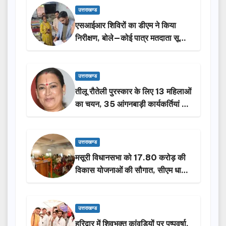
उत्तराखण्ड
एसआईआर शिविरों का डीएम ने किया
निरीक्षण, बोले—कोई पात्र मतदाता सूची
से न छूटे…
उत्तराखण्ड
तीलू रौतेली पुरस्कार के लिए 13 महिलाओं
का चयन, 35 आंगनबाड़ी कार्यकर्तियां भी
होंगी सम्मानित…
उत्तराखण्ड
मसूरी विधानसभा को 17.80 करोड़ की
विकास योजनाओं की सौगात, सीएम धामी
ने किया लोकार्पण-शिलान्यास.
उत्तराखण्ड
हरिद्वार में शिवभक्त कांवड़ियों पर पुष्पवर्षा,