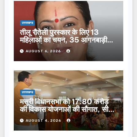
उत्तराखण्ड
तीलू रौतेली पुरस्कार के लिए 13
महिलाओं का चयन, 35 आंगनबाड़ी
कार्यकर्तियां भी होंगी सम्मानित…
AUGUST 6, 2026
उत्तराखण्ड
मसूरी विधानसभा को 17.80 करोड़
की विकास योजनाओं की सौगात, सीएम
धामी ने किया लोकार्पण-शिलान्यास.
AUGUST 4, 2026