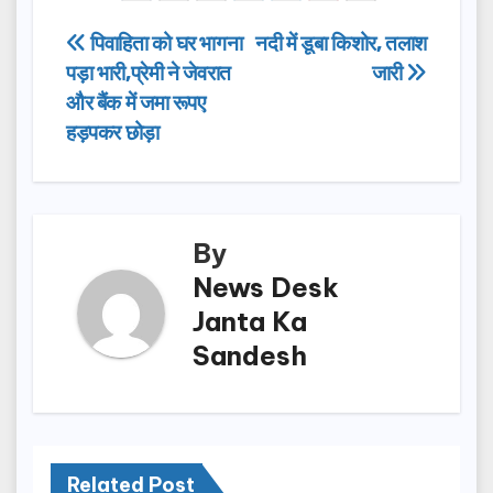
e
o
e
Post
पिवाहिता को घर भागना
नदी में डूबा किशोर, तलाश
b
d
पड़ा भारी,प्रेमी ने जेवरात
जारी
navigation
o
o
और बैंक में जमा रूपए
o
n
हड़पकर छोड़ा
k
By
News Desk
Janta Ka
Sandesh
Related Post