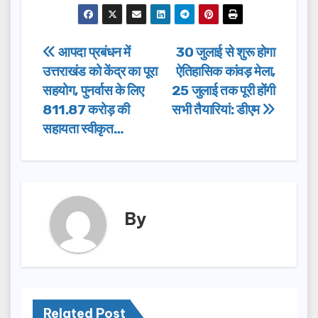
a
a
m
h
c
st
ail
ar
e
o
e
Post
आपदा प्रबंधन में
30 जुलाई से शुरू होगा
b
d
उत्तराखंड को केंद्र का पूरा
ऐतिहासिक कांवड़ मेला,
navigation
o
o
सहयोग, पुनर्वास के लिए
25 जुलाई तक पूरी होंगी
o
n
811.87 करोड़ की
सभी तैयारियां: डीएम
सहायता स्वीकृत…
k
By
Related Post