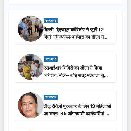
उत्तराखण्ड
दिल्ली-देहरादून कॉरिडोर से जुड़ी 12
किमी ग्रीनफील्ड बाईपास का डीएम ने
किया निरीक्षण…
उत्तराखण्ड
एसआईआर शिविरों का डीएम ने किया
निरीक्षण, बोले—कोई पात्र मतदाता सूची
से न छूटे…
उत्तराखण्ड
तीलू रौतेली पुरस्कार के लिए 13 महिलाओं
का चयन, 35 आंगनबाड़ी कार्यकर्तियां भी
होंगी सम्मानित…