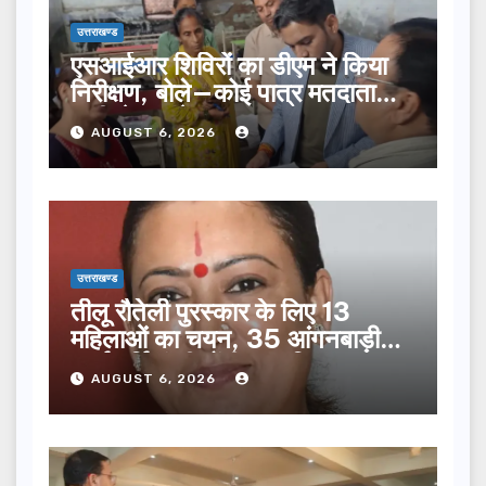
उत्तराखण्ड
एसआईआर शिविरों का डीएम ने किया
निरीक्षण, बोले—कोई पात्र मतदाता
सूची से न छूटे…
AUGUST 6, 2026
उत्तराखण्ड
तीलू रौतेली पुरस्कार के लिए 13
महिलाओं का चयन, 35 आंगनबाड़ी
कार्यकर्तियां भी होंगी सम्मानित…
AUGUST 6, 2026