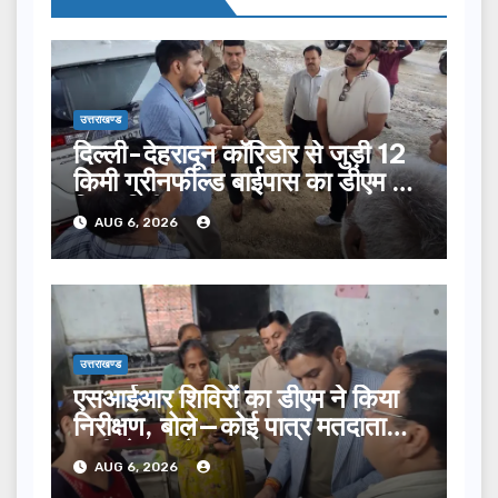
उत्तराखण्ड
दिल्ली-देहरादून कॉरिडोर से जुड़ी 12
किमी ग्रीनफील्ड बाईपास का डीएम ने
किया निरीक्षण…
AUG 6, 2026
उत्तराखण्ड
एसआईआर शिविरों का डीएम ने किया
निरीक्षण, बोले—कोई पात्र मतदाता
सूची से न छूटे…
AUG 6, 2026