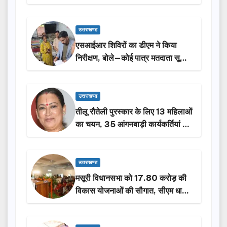
किया निरीक्षण…
उत्तराखण्ड
एसआईआर शिविरों का डीएम ने किया
निरीक्षण, बोले—कोई पात्र मतदाता सूची
से न छूटे…
उत्तराखण्ड
तीलू रौतेली पुरस्कार के लिए 13 महिलाओं
का चयन, 35 आंगनबाड़ी कार्यकर्तियां भी
होंगी सम्मानित…
उत्तराखण्ड
मसूरी विधानसभा को 17.80 करोड़ की
विकास योजनाओं की सौगात, सीएम धामी
ने किया लोकार्पण-शिलान्यास.