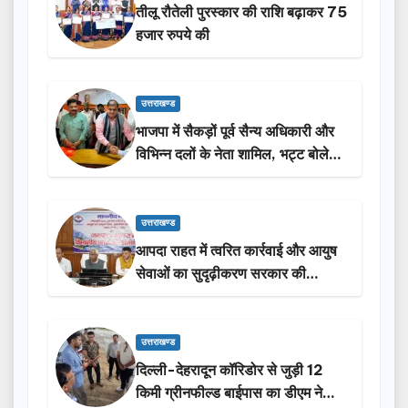
तीलू रौतेली पुरस्कार की राशि बढ़ाकर 75
हजार रुपये की
उत्तराखण्ड
भाजपा में सैकड़ों पूर्व सैन्य अधिकारी और
विभिन्न दलों के नेता शामिल, भट्ट बोले-
2027 में जीत की हैट्रिक लगाएगी पार्टी
उत्तराखण्ड
आपदा राहत में त्वरित कार्रवाई और आयुष
सेवाओं का सुदृढ़ीकरण सरकार की
प्राथमिकता: मदन कौशिक
उत्तराखण्ड
दिल्ली-देहरादून कॉरिडोर से जुड़ी 12
किमी ग्रीनफील्ड बाईपास का डीएम ने