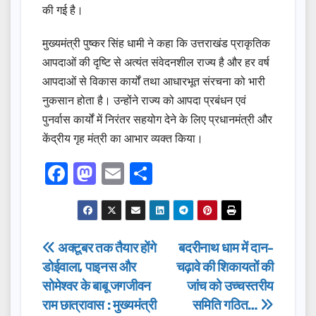
की गई है।
मुख्यमंत्री पुष्कर सिंह धामी ने कहा कि उत्तराखंड प्राकृतिक
आपदाओं की दृष्टि से अत्यंत संवेदनशील राज्य है और हर वर्ष
आपदाओं से विकास कार्यों तथा आधारभूत संरचना को भारी
नुकसान होता है। उन्होंने राज्य को आपदा प्रबंधन एवं
पुनर्वास कार्यों में निरंतर सहयोग देने के लिए प्रधानमंत्री और
केंद्रीय गृह मंत्री का आभार व्यक्त किया।
F
M
E
S
a
a
m
h
c
st
ail
ar
e
o
e
Post
अक्टूबर तक तैयार होंगे
बदरीनाथ धाम में दान-
b
d
डोईवाला, पाइनस और
चढ़ावे की शिकायतों की
navigation
o
o
सोमेश्वर के बाबू जगजीवन
जांच को उच्चस्तरीय
o
n
राम छात्रावास : मुख्यमंत्री
समिति गठित…